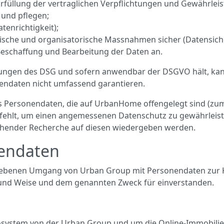
rfüllung der vertraglichen Verpflichtungen und Gewährleis
 und pflegen;
atenrichtigkeit);
nische und organisatorische Massnahmen sicher (Datensiche
Beschaffung und Bearbeitung der Daten an.
gen des DSG und sofern anwendbar der DSGVO hält, kann si
nendaten nicht umfassend garantieren.
ss Personendaten, die auf UrbanHome offengelegt sind (zum
 fehlt, um einen angemessenen Datenschutz zu gewährleis
chender Recherche auf diesen wiedergeben werden.
endaten
ebenen Umgang von Urban Group mit Personendaten zur Ke
 und Weise und dem genannten Zweck für einverstanden.
cosystem von der Urban Group und um die Online-Immobil