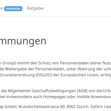
en
Ratgeber
kostenlos
timmungen
Group) nimmt den Schutz von Personendaten seiner Nutzer
d die Weitergabe der Personendaten, unter Wahrung der s
-Grundverordnung (DSGVO) der Europäischen Union, erfol
ie Allgemeinen Geschäftsbedingungen (AGB) von derUrban
abei insbesondere auch Homepages oder mobile Anwendung
Group GmbH, Brandschenkestrasse 60, 8002 Zürich. Sofern L